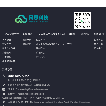
产品与解决方案
服务体系
开云手机官方版登录入口-开云（中国）
新闻资讯
加入我们
人工智能
服务级别
企业简介
招聘岗位
数字孪生
服务网络
开云手机官方版登录入口-开云（中国）
联系方式
数字化转型解
服务网络
留言表单
安全服务
荣誉资质
运维服务
企业风采
技术咨询服务
联系我们
400-808-5058
周一到周五9:30-18:00 (北京时间）
广州市黄埔区科学大道18号芯大厦B2栋1-2层
商务合作: marketing@doctorherotee.com
媒体合作: media@doctorherotee.com
Overseas business: NETTHINK HOLDINGS(HK)CO.,LIMITED
Add: Unit 04-05, 16F, The Broadway No.54-62 Lockhart Road,
Wanchai, HongKong