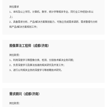
岗位要求
岗位要求：
1、本科及以上学历，计算机、数学、统计学等相关专业，同行业工作经验5年以
1、全日制统招本科及以上学历，计算机相关专业毕业，5年以上开发工作经验；
上；
2、具有扎实的java编程功底和良好的编码习惯，有分布式、多线程及高并发系统开
2、具备需求分析、产品/解决方案策划能力，可独立完成需求调研、需求整理与分析
发经验和性能调优经验尤佳；熟悉JVM调优；掌握基础中间件、基础架构方案和云
和产品/解决方案规划工作；
平台、云产品功能特性，熟练使用相关平台的功能和了解其背后实现机制；
3、逻辑缜密，对用户产品/解决方案体验敏感，对数据敏感，有产品/解决方案意
3、精通主流开发框架经验，精通一门主流开发语言；熟悉主流开源框架源码；
识，有主见，以数据为驱动，以结果为导向；
4、具有一定的大中型项目参与经验，有中间件、基础组件和框架的研发经验，具备
4、具有丰富的AI产品/解决方案解决方案经验，能够针对客户的需求，快速响应输出
研发管理流程建设经验；
图像算法工程师（成都/济南）
相关的解决方案，包括视频分析、图像识别、NLP、OCR、机器学习等；
5、熟悉Spring、Mybatis等开源框架和常用apache组件,熟悉Web服务端开发的各
5、具备AI技术背景，掌握TensorFlow、PyTorch、Spark MLlib、SK-Learn等常见
种常用框架和技术Springboot、Shiro、springcloud等；熟悉Linux常用命令和了解
岗位职责：
AI算法框架，对人脸识别、目标检测、图像识别、OCR、NLP等AI算法有深刻理
常用脚本语言，较丰富的线上系统运维经验，复杂问题排查思路清晰。
1、利用深度学习等图像分类、检测、分割技术解决业务问题；
解。具有AI平台级产品/解决方案从业经验者优先。具有大数据技术背景者优先；
2、负责深度学习及算法加速的相关研究及开发工作；
6、具备良好的客户意识与沟通能力，善于学习思考、创新与团队协作，认真负责、
3、进行公司相关业务的深度学习等前瞻技术研究。
执行力与抗压力强。
岗位要求：
1、统招本科以上学历，图形图像、计算机或数学相关专业；
需求顾问（成都/济南）
2、2年以上图像处理开发经验，熟悉python和spark开发；
3、熟练使用TensorFlow、Theano、Keras 及 Caffe 任意一种主流深度学习框架搭
岗位职责：
建深度学习系统环境；