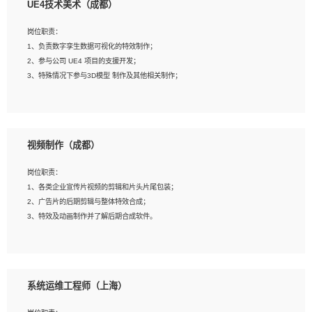
UE4技术美术（成都）
2、熟练掌握 Unity3D 程序开发，精通 C# 语言开发；
3、具有大量插件的使用调试经历，开发测试过 UWP 端程序者优先；
岗位职责：
4、有良好的沟通能力和团队合作意识；
1、负责数字孪生数据可视化的特效制作；
5、开发过 HoloLens 程序者优先。
2、参与公司 UE4 项目的支援开发；
3、特殊情况下参与3D模型 制作及其他相关制作；
岗位要求：
1、全日制本科以上学历，美术、动画相关专业毕业，具有相关效果制作经验2年以
视频制作（成都）
上；
2、熟练掌握 Particle 或 Niagara 制作特效模块；
岗位职责：
3、想象力丰富, 有一定的艺术审美深度；
1、各类企业宣传片视频的剪辑和片头片尾包装；
4、有良好的场景特效搭建功底；
2、广告片的后期剪辑与整体特效合成；
5、熟悉 3Ds Max 或者 Maya；
3、特效及动画制作并了解后期合成软件。
6、有良好的沟通能力和团队合作意识；
7、参与过建筑结构表现相关项目者优先
岗位要求：
1、热爱影视，责任心强，有强烈的兴趣和后期制作的主观能动性；
系统运维工程师（上海）
2、熟练使用After Effect、Photo Shop、熟练掌握视频剪辑和特效包装软件；
3、能对影片后期进行整体调色控制，具备一定审美感；