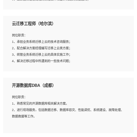
4、负责问答系统的搭建和知识图谱的建立；
云迁移工程师（哈尔滨）
岗位要求：
1、1年及以上自然语言处理方向研究或工作经验，统招本科及以上学历；
岗位职责：
2、熟悉tensorflow，keras，pytorch等常规深度学习框架，快速根据客户需求实现
1、承担业务系统迁移上云的技术咨询服务；
有效的模型；
2、配合解决方案经理编写迁移上云类方案；
3、熟悉掌握至少一种编程语言，如：Python，Java；
3、统管业务系统迁移上云的具体实施工作；
4、 熟悉NLP相关算法与实现；
4、解决迁移过程中所遇到的一些技术问题；
5、至少有一次及以上问答系统的项目实践，熟悉问答系统全流程开发者优先；
6、有较强的问题分析和处理能力，良好的团队合作意识；
7、 参与过相关竞赛或科研项目者优先。
岗位要求：
开源数据库DBA（成都）
1、专科及以上学历，三年以上工作经验，计算机等相关专业；
2、具备常见业务系统资源评估、部署优化和故障排查的能力；
岗位职责：
3、熟悉常见操作系统、存储、网络、 IO 等相关原理；
1、熟悉常见的开源数据库相关解决方案。
4、具有迁移工具实操经验，具备P2V、V2V迁移能力；
2、进行现场服务，包括数据迁移、数据库容灾、性能调优、系统建设、故障处理、
5、熟练华为、VMware虚拟化、云计算及云存储技术；
数据救援等工作。
6、熟悉主流数据库、应用服务器、中间件部署架构和运维方法；
7、具备资源池迁移、应用及数据迁移、异构数据迁移相关经验；
8、具有HCIE/H3CIE/VMware/阿里云等云计算方向认证者优先；
岗位要求：