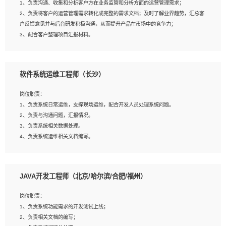
1、负责沟通、收集和分析客户方在业务监管和分析方面的运营管理需求；
4、熟悉OPENCV、HALCON等常用图像处理软件，熟练进行图像处理；
2、负责将客户的运营管理需求转化成完整的需求文档；及时了解业界趋势，汇总客
5、熟悉主流的分类算法、聚类算法和关联分析算法原理，能熟练使用神经网络算法
户反馈意见并与后台研发积极沟通，从而提升产品在市场中的竞争力；
的进行业务建模；
3、配合客户整理项目汇报材料。
6、对OCR领域有深入的研究，熟悉模型调参，压缩和整型化方法；
7、熟悉mysql、oracle、MongoDB、redis等其中一种数据库使用。
岗位要求：
软件系统运维工程师（长沙）
1、3年以上运营或解决方案的工作经验。
2、具备良好的逻辑能力、沟通能力和文字处理能力，能够从海量数据中发现关键特
岗位职责：
征，可独立提出完整的优化方案,并推动方案执行达成结果；熟练使用PPT、
1、负责系统日常运维，支撑现场运维，配合开发人员处理系统问题。
WORD、EXCEL等办公软件；
2、负责与沟通问题，汇报情况。
3、深入理解公司各项AI产品和技术信息；具有较强的文档编写能力，能独立撰写
3、负责系统相关数据处理。
PPT、方案建议书等，面试时需携带个人制作的专业PPT文件进行展示。
4、负责系统运维相关文档编写。
5、负责现场对接客户，沟通事项。
JAVA开发工程师（北京/哈尔滨/合肥/福州）
岗位要求：
1、计算机相关专业本科以上学历，1年以上软件系统运维经验。
岗位职责：
2、精通linux命令。
1、负责系统功能需求的开发测试上线；
3、熟悉oracle、mysql 数据库。
2、负责相关文档的编写；
4、善于沟通，具有良好的团队合作精神和协作能力。