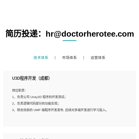
简历投递：hr@doctorherotee.com
技术体系
市场体系
运营体系
U3D程序开发（成都）
岗位职责：
1、负责公司 Unity3D 程序的开发测试；
2、负责逻辑代码部分的功能实现；
3、除去目前的 UWP 端程序开发发布, 后续对多端开发进行学习投入。
岗位要求：
1、全日制本科相关专业，具有相关开发经验?年以上；