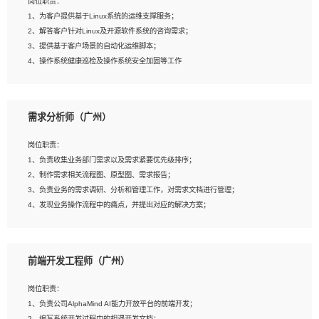
岗位职责：
4、在剪辑上会思考，有一定编导思维；
1、为客户提供基于Linux系统的运维支撑服务；
5、踏实， 勤奋，愿意在工作中不断学习，提高自我；
2、解答客户针对Linux及开源软件系统的咨询需求；
6、能与同事友好相处。
3、提供基于客户场景的自动化运维脚本；
4、操作系统健康巡检及操作系统安全加固等工作
岗位要求：
需求分析师（广州）
1、全日制本科计算机相关专业毕业，3年以上相关工作经验；
2、精通linux操作系统的运行维护，具有故障处理的能力
岗位职责：
3、熟练使用脚本语言，shell/python任一种，熟练使用Ansible
1、负责收集业务部门需求以及需求紧要优先级排序；
4、熟悉linux常见服务、中间件的基本原理、部署以及故障处理，如：Mysql、
2、制作需求相关流程图、原型图、需求报告；
Apache、Nginx、Zabbix、Kafka等
3、负责业务的需求调研、分析和管理工作，对需求文档进行管理；
5、熟悉主流虚拟化技术，如：VMware、KVM
4、发现业务操作流程中的痛点，并提出对应的解决方案；
6、具备网络方面的基础知识，熟悉常见的网络协议，如TCP/IP，转发原理，路由优
5、完成其他上级领导交予的任务和工作。
先级等
7、了解容器技术，熟悉docker或podman
8、有良好的文档编写能力和沟通能力，有RHCE证书优先
前端开发工程师（广州）
岗位要求：
1、本科以上学历，一年以上需求分析相关经验者优先；
岗位职责：
2、熟悉产品及需求规划工具，如:Axure、Xmind、MS Project等；
1、负责公司AlphaMind AI能力开放平台的前端开发；
3、具备良好的交流协调能力，有较强的责任感、工作积极主动；
2、编写系统开发过程中的相遇开发文档；