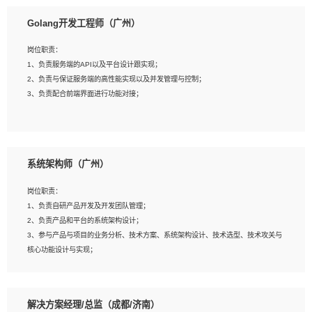
1、本科以上相关专业毕业，拥有三年以上相关数据工作经验经验。
Golang开发工程师（广州）
2、熟悉PostgreSQL、redis、MongoDB、ElasticSearch等开源数据库运维管理，
拥有开发经验优先。
岗位职责：
3、熟悉Oracle、MySQL、SQLServer中一种或多种优先。
1、负责服务端的API以及平台设计跟实现；
4、熟悉Hadoop、HBASE、Spark等大数据平台优先。
2、负责与保证服务端的高性能实现以及并发管理与控制；
5、熟悉linux或任意一种unix操作系统，如有较强操作系统侧工作经验者优先。
3、负责配合前端界面进行功能对接；
6、具备丰富的项目实施经验，较强的自我学习能力。
7、责任心强，为人友好，沟通能力强，具有良好的团队意识。
岗位要求：
1、本科及以上学历，计算机相关专业；
系统架构师（广州）
2、1年以上Golang开发工作经验，能独立完成相应项目开发；
3、基础扎实、熟悉数据结构与算法，熟悉多线程、多进程、IO复用等并发编程思维
岗位职责：
与实现，熟悉常用开源框架及设计模式；
1、负责自研产品开发及开发团队管理；
4、熟悉Golang、连接池、消息队列等组件使用、熟悉后端开发、测试、调试流程
2、负责产品和平台的系统架构设计；
跟工具使用；
3、参与产品与项目的业务分析、技术方案、系统架构设计、技术选型、技术攻关与
5、对技术有激情，喜欢钻研，能快速接受和掌握新技术，学习能力和工作责任心
核心功能设计与实现；
强，良好的沟通表达能力和团队协作能力。
4、根据业务及技术发展，做前瞻性的技术分析、研究及应用；
5、根据业务架构设计与业务需求，上接业务设计下接系统设计，编写系统概要设
计，指导技术骨干进行系统详细设计。
解决方案经理/总监（成都/济南）