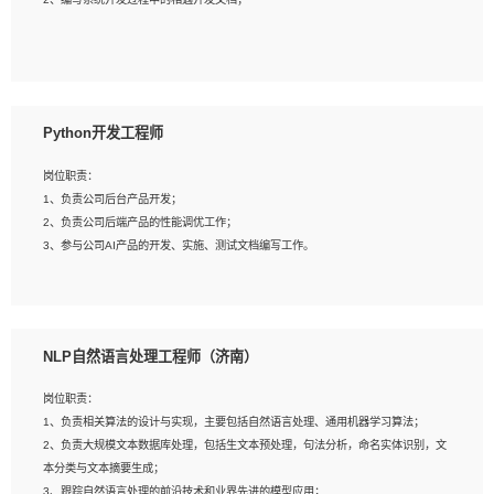
4、有较强的系统需求分析、文档编写能力、沟通能力；
5、具备与多团队合作的经验，良好团队协作精神；
岗位要求：
1、全日制本科及以上学历，计算机相关专业毕业，一年以上前端开发工作经验；
2、熟练掌握HTML、CSS、JavaScript等web相关技术；
Python开发工程师
3、熟悉react/vue/angular任何一种前端框架，熟悉react优先；
4、熟悉webpack配置和git操作；
岗位职责：
5、善于沟通，具有团队意识；
1、负责公司后台产品开发；
2、负责公司后端产品的性能调优工作；
3、参与公司AI产品的开发、实施、测试文档编写工作。
岗位要求:
1、计算机相关专业，本科及以上学历，2年以上后端开发经验，有过运营商项目经
NLP自然语言处理工程师（济南）
验的更佳；
2、熟练python编程语言，熟悉服务端开发流程，熟悉常见的算法和数据结构；
岗位职责：
3、熟悉数据库开发，熟悉Mysql、Oracle、MongoDb数据库应用开发其中一种；
1、负责相关算法的设计与实现，主要包括自然语言处理、通用机器学习算法；
4、熟悉Python Wed框架（Django/Flask...）代码能力优秀，熟悉编码规范和具备
2、负责大规模文本数据库处理，包括生文本预处理，句法分析，命名实体识别，文
良好的文档编写能力）；
本分类与文本摘要生成；
5、沟通表达能力强，具备团队协作能力。
3、跟踪自然语言处理的前沿技术和业界先进的模型应用；