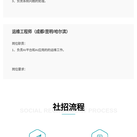
3、负责系统问题的处理。
5、必须有实际的生产环境系统维护经验。
6、有中国移动安全态势系统相关项目经验优先考虑。
岗位要求：
1、精通java编程，熟悉vue和jsp编程；
运维工程师（成都/昆明/哈尔滨）
2、熟悉linux命令；
3、熟练使用springmvc、springcloud、webservice等框架进行开发；
岗位职责：
4、熟练使用oracle、mysql进行开发；
1、负责AI平台和AI应用的的运维工作。
5、熟悉流程开发如使用activiti；
6、计算机相关专业本科以上学历，3年以上开发工作经验。
岗位要求：
1、计算机相关专业，大专以上学历，2年以上开发运维工作经验；
2、必须具备的能力：有丰富的运维开发和K8S运维经验；熟悉K8S、Git、docker
等相关工具使用；熟练掌握Linux环境下的Shell语言 ；工作责任感强、具有良好的
沟通能力、服务意识；
3、掌握Linux环境下的Python编程语言；
社招流程
4、掌握DevOps思想、方法和流程。Jenkins工具使用；
SOCIAL RECRUITMENT PROCESS
5、掌握常见中间件配置与优化，如mysql、nginx等；
6、掌握服务器的维护，熟悉linux系统的常用操作；
7、掌握和第三方系统API接口的维护操作，和安全漏洞扫描的修复工作。