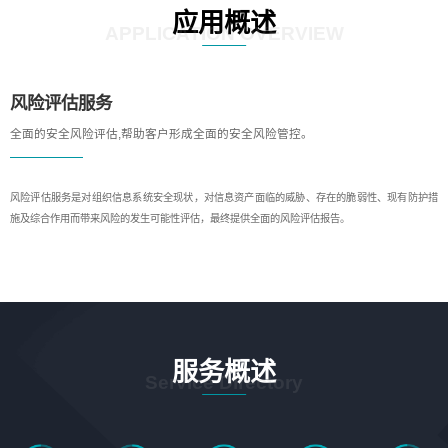
应用概述
APPLICATION OVERVIEW
风险评估服务
全面的安全风险评估,帮助客户形成全面的安全风险管控。
风险评估服务是对组织信息系统安全现状，对信息资产面临的威胁、存在的脆弱性、现有防护措
施及综合作用而带来风险的发生可能性评估，最终提供全面的风险评估报告。
服务概述
Service Directory