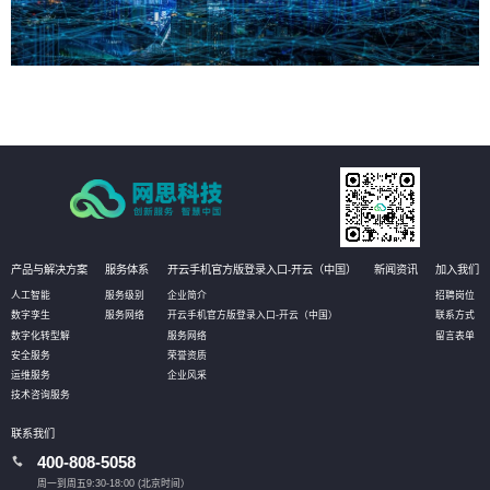
产品与解决方案
服务体系
开云手机官方版登录入口-开云（中国）
新闻资讯
加入我们
人工智能
服务级别
企业简介
招聘岗位
数字孪生
服务网络
开云手机官方版登录入口-开云（中国）
联系方式
数字化转型解
服务网络
留言表单
安全服务
荣誉资质
运维服务
企业风采
技术咨询服务
联系我们
400-808-5058
周一到周五9:30-18:00 (北京时间）