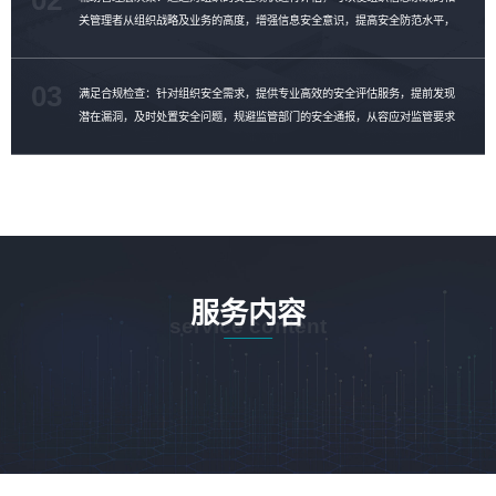
关管理者从组织战略及业务的高度，增强信息安全意识，提高安全防范水平，
制定安全整改计划，消除安全隐患。
03
满足合规检查：针对组织安全需求，提供专业高效的安全评估服务，提前发现
潜在漏洞，及时处置安全问题，规避监管部门的安全通报，从容应对监管要求
的合规性检查。
服务内容
service content