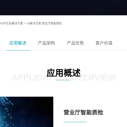
AI)平台及解决方案
>
AI解决方案-营业厅智能质检
应用概述
产品架构
产品优势
客户价值
应用概述
APPLICATION OVERVIEW
营业厅智能质检