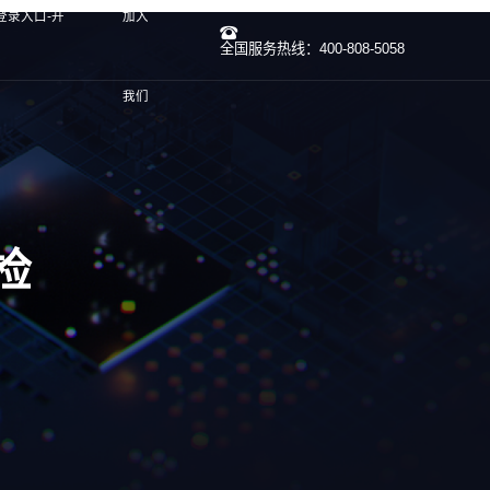
登录入口-开
加入
全国服务热线：400-808-5058
我们
检