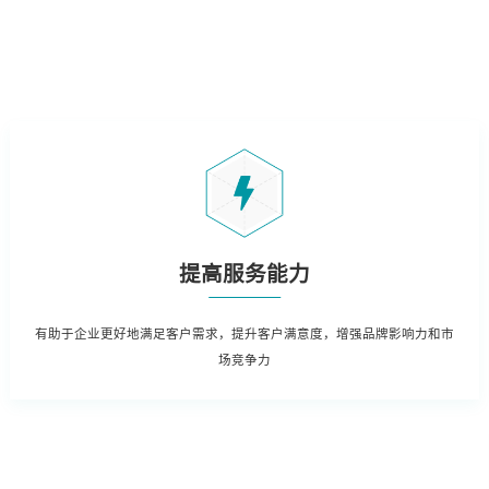
提高服务能力
有助于企业更好地满足客户需求，提升客户满意度，增强品牌影响力和市
场竞争力