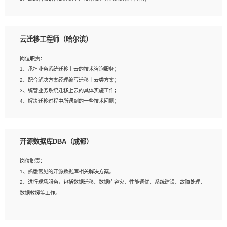
4、负责问答系统的搭建和知识图谱的建立；
云迁移工程师（哈尔滨）
岗位要求：
1、1年及以上自然语言处理方向研究或工作经验，统招本科及以上学历；
岗位职责：
2、熟悉tensorflow，keras，pytorch等常规深度学习框架，快速根据客户需求实现
1、承担业务系统迁移上云的技术咨询服务；
有效的模型；
2、配合解决方案经理编写迁移上云类方案；
3、熟悉掌握至少一种编程语言，如：Python，Java；
3、统管业务系统迁移上云的具体实施工作；
4、 熟悉NLP相关算法与实现；
4、解决迁移过程中所遇到的一些技术问题；
5、至少有一次及以上问答系统的项目实践，熟悉问答系统全流程开发者优先；
6、有较强的问题分析和处理能力，良好的团队合作意识；
7、 参与过相关竞赛或科研项目者优先。
岗位要求：
开源数据库DBA（成都）
1、专科及以上学历，三年以上工作经验，计算机等相关专业；
2、具备常见业务系统资源评估、部署优化和故障排查的能力；
岗位职责：
3、熟悉常见操作系统、存储、网络、 IO 等相关原理；
1、熟悉常见的开源数据库相关解决方案。
4、具有迁移工具实操经验，具备P2V、V2V迁移能力；
2、进行现场服务，包括数据迁移、数据库容灾、性能调优、系统建设、故障处理、
5、熟练华为、VMware虚拟化、云计算及云存储技术；
数据救援等工作。
6、熟悉主流数据库、应用服务器、中间件部署架构和运维方法；
7、具备资源池迁移、应用及数据迁移、异构数据迁移相关经验；
8、具有HCIE/H3CIE/VMware/阿里云等云计算方向认证者优先；
岗位要求：