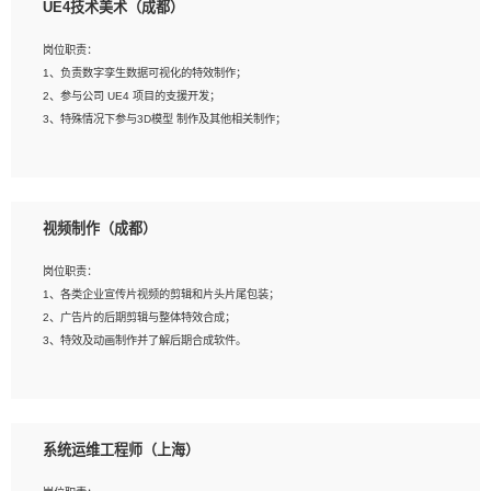
UE4技术美术（成都）
2、熟练掌握 Unity3D 程序开发，精通 C# 语言开发；
3、具有大量插件的使用调试经历，开发测试过 UWP 端程序者优先；
岗位职责：
4、有良好的沟通能力和团队合作意识；
1、负责数字孪生数据可视化的特效制作；
5、开发过 HoloLens 程序者优先。
2、参与公司 UE4 项目的支援开发；
3、特殊情况下参与3D模型 制作及其他相关制作；
岗位要求：
1、全日制本科以上学历，美术、动画相关专业毕业，具有相关效果制作经验2年以
视频制作（成都）
上；
2、熟练掌握 Particle 或 Niagara 制作特效模块；
岗位职责：
3、想象力丰富, 有一定的艺术审美深度；
1、各类企业宣传片视频的剪辑和片头片尾包装；
4、有良好的场景特效搭建功底；
2、广告片的后期剪辑与整体特效合成；
5、熟悉 3Ds Max 或者 Maya；
3、特效及动画制作并了解后期合成软件。
6、有良好的沟通能力和团队合作意识；
7、参与过建筑结构表现相关项目者优先
岗位要求：
1、热爱影视，责任心强，有强烈的兴趣和后期制作的主观能动性；
系统运维工程师（上海）
2、熟练使用After Effect、Photo Shop、熟练掌握视频剪辑和特效包装软件；
3、能对影片后期进行整体调色控制，具备一定审美感；