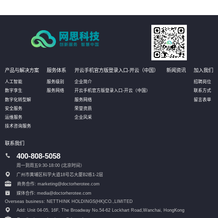
产品与解决方案
服务体系
开云手机官方版登录入口-开云（中国）
新闻资讯
加入我们
人工智能
服务级别
企业简介
招聘岗位
数字孪生
服务网络
开云手机官方版登录入口-开云（中国）
联系方式
数字化转型解
服务网络
留言表单
安全服务
荣誉资质
运维服务
企业风采
技术咨询服务
联系我们
400-808-5058
周一到周五9:30-18:00 (北京时间）
广州市黄埔区科学大道18号芯大厦B2栋1-2层
商务合作: marketing@doctorherotee.com
媒体合作: media@doctorherotee.com
Overseas business: NETTHINK HOLDINGS(HK)CO.,LIMITED
Add: Unit 04-05, 16F, The Broadway No.54-62 Lockhart Road,
Wanchai, HongKong