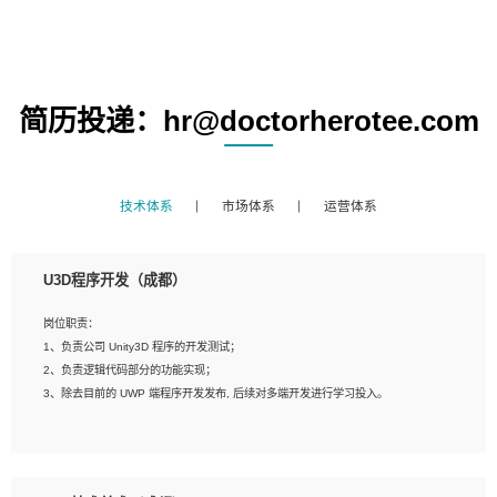
简历投递：hr@doctorherotee.com
技术体系
市场体系
运营体系
U3D程序开发（成都）
岗位职责：
1、负责公司 Unity3D 程序的开发测试；
2、负责逻辑代码部分的功能实现；
3、除去目前的 UWP 端程序开发发布, 后续对多端开发进行学习投入。
岗位要求：
1、全日制本科相关专业，具有相关开发经验?年以上；