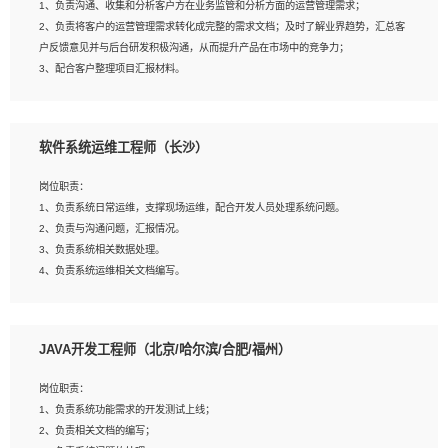
1、负责沟通、收集和分析客户方在业务监管和分析方面的运营管理需求；
4、熟悉OPENCV、HALCON等常用图像处理软件，熟练进行图像处理；
2、负责将客户的运营管理需求转化成完整的需求文档；及时了解业界趋势，汇总客
5、熟悉主流的分类算法、聚类算法和关联分析算法原理，能熟练使用神经网络算法
户反馈意见并与后台研发积极沟通，从而提升产品在市场中的竞争力；
的进行业务建模；
3、配合客户整理项目汇报材料。
6、对OCR领域有深入的研究，熟悉模型调参，压缩和整型化方法；
7、熟悉mysql、oracle、MongoDB、redis等其中一种数据库使用。
岗位要求：
软件系统运维工程师（长沙）
1、3年以上运营或解决方案的工作经验。
2、具备良好的逻辑能力、沟通能力和文字处理能力，能够从海量数据中发现关键特
岗位职责：
征，可独立提出完整的优化方案,并推动方案执行达成结果；熟练使用PPT、
1、负责系统日常运维，支撑现场运维，配合开发人员处理系统问题。
WORD、EXCEL等办公软件；
2、负责与沟通问题，汇报情况。
3、深入理解公司各项AI产品和技术信息；具有较强的文档编写能力，能独立撰写
3、负责系统相关数据处理。
PPT、方案建议书等，面试时需携带个人制作的专业PPT文件进行展示。
4、负责系统运维相关文档编写。
5、负责现场对接客户，沟通事项。
JAVA开发工程师（北京/哈尔滨/合肥/福州）
岗位要求：
1、计算机相关专业本科以上学历，1年以上软件系统运维经验。
岗位职责：
2、精通linux命令。
1、负责系统功能需求的开发测试上线；
3、熟悉oracle、mysql 数据库。
2、负责相关文档的编写；
4、善于沟通，具有良好的团队合作精神和协作能力。