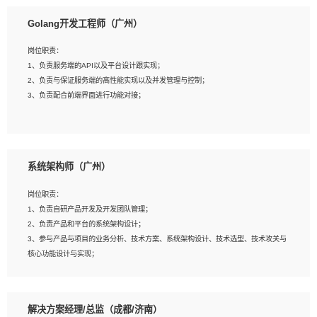
1、本科以上相关专业毕业，拥有三年以上相关数据工作经验经验。
Golang开发工程师（广州）
2、熟悉PostgreSQL、redis、MongoDB、ElasticSearch等开源数据库运维管理，
拥有开发经验优先。
岗位职责：
3、熟悉Oracle、MySQL、SQLServer中一种或多种优先。
1、负责服务端的API以及平台设计跟实现；
4、熟悉Hadoop、HBASE、Spark等大数据平台优先。
2、负责与保证服务端的高性能实现以及并发管理与控制；
5、熟悉linux或任意一种unix操作系统，如有较强操作系统侧工作经验者优先。
3、负责配合前端界面进行功能对接；
6、具备丰富的项目实施经验，较强的自我学习能力。
7、责任心强，为人友好，沟通能力强，具有良好的团队意识。
岗位要求：
1、本科及以上学历，计算机相关专业；
系统架构师（广州）
2、1年以上Golang开发工作经验，能独立完成相应项目开发；
3、基础扎实、熟悉数据结构与算法，熟悉多线程、多进程、IO复用等并发编程思维
岗位职责：
与实现，熟悉常用开源框架及设计模式；
1、负责自研产品开发及开发团队管理；
4、熟悉Golang、连接池、消息队列等组件使用、熟悉后端开发、测试、调试流程
2、负责产品和平台的系统架构设计；
跟工具使用；
3、参与产品与项目的业务分析、技术方案、系统架构设计、技术选型、技术攻关与
5、对技术有激情，喜欢钻研，能快速接受和掌握新技术，学习能力和工作责任心
核心功能设计与实现；
强，良好的沟通表达能力和团队协作能力。
4、根据业务及技术发展，做前瞻性的技术分析、研究及应用；
5、根据业务架构设计与业务需求，上接业务设计下接系统设计，编写系统概要设
计，指导技术骨干进行系统详细设计。
解决方案经理/总监（成都/济南）