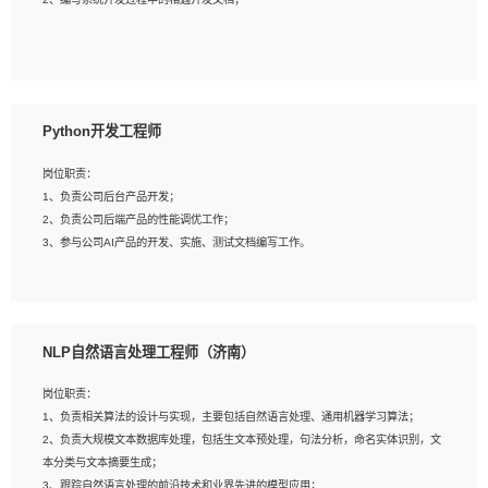
4、有较强的系统需求分析、文档编写能力、沟通能力；
5、具备与多团队合作的经验，良好团队协作精神；
岗位要求：
1、全日制本科及以上学历，计算机相关专业毕业，一年以上前端开发工作经验；
2、熟练掌握HTML、CSS、JavaScript等web相关技术；
Python开发工程师
3、熟悉react/vue/angular任何一种前端框架，熟悉react优先；
4、熟悉webpack配置和git操作；
岗位职责：
5、善于沟通，具有团队意识；
1、负责公司后台产品开发；
2、负责公司后端产品的性能调优工作；
3、参与公司AI产品的开发、实施、测试文档编写工作。
岗位要求:
1、计算机相关专业，本科及以上学历，2年以上后端开发经验，有过运营商项目经
NLP自然语言处理工程师（济南）
验的更佳；
2、熟练python编程语言，熟悉服务端开发流程，熟悉常见的算法和数据结构；
岗位职责：
3、熟悉数据库开发，熟悉Mysql、Oracle、MongoDb数据库应用开发其中一种；
1、负责相关算法的设计与实现，主要包括自然语言处理、通用机器学习算法；
4、熟悉Python Wed框架（Django/Flask...）代码能力优秀，熟悉编码规范和具备
2、负责大规模文本数据库处理，包括生文本预处理，句法分析，命名实体识别，文
良好的文档编写能力）；
本分类与文本摘要生成；
5、沟通表达能力强，具备团队协作能力。
3、跟踪自然语言处理的前沿技术和业界先进的模型应用；