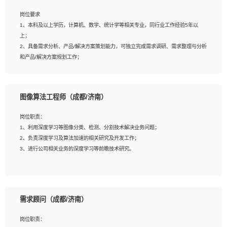
岗位要求
岗位要求：
1、本科及以上学历，计算机、数学、统计学等相关专业，同行业工作经验5年以
1、全日制统招本科及以上学历，计算机相关专业毕业，5年以上开发工作经验；
上；
2、具有扎实的java编程功底和良好的编码习惯，有分布式、多线程及高并发系统开
2、具备需求分析、产品/解决方案策划能力，可独立完成需求调研、需求整理与分析
发经验和性能调优经验尤佳；熟悉JVM调优；掌握基础中间件、基础架构方案和云
和产品/解决方案规划工作；
平台、云产品功能特性，熟练使用相关平台的功能和了解其背后实现机制；
3、逻辑缜密，对用户产品/解决方案体验敏感，对数据敏感，有产品/解决方案意
3、精通主流开发框架经验，精通一门主流开发语言；熟悉主流开源框架源码；
识，有主见，以数据为驱动，以结果为导向；
4、具有一定的大中型项目参与经验，有中间件、基础组件和框架的研发经验，具备
4、具有丰富的AI产品/解决方案解决方案经验，能够针对客户的需求，快速响应输出
研发管理流程建设经验；
图像算法工程师（成都/济南）
相关的解决方案，包括视频分析、图像识别、NLP、OCR、机器学习等；
5、熟悉Spring、Mybatis等开源框架和常用apache组件,熟悉Web服务端开发的各
5、具备AI技术背景，掌握TensorFlow、PyTorch、Spark MLlib、SK-Learn等常见
种常用框架和技术Springboot、Shiro、springcloud等；熟悉Linux常用命令和了解
岗位职责：
AI算法框架，对人脸识别、目标检测、图像识别、OCR、NLP等AI算法有深刻理
常用脚本语言，较丰富的线上系统运维经验，复杂问题排查思路清晰。
1、利用深度学习等图像分类、检测、分割技术解决业务问题；
解。具有AI平台级产品/解决方案从业经验者优先。具有大数据技术背景者优先；
2、负责深度学习及算法加速的相关研究及开发工作；
6、具备良好的客户意识与沟通能力，善于学习思考、创新与团队协作，认真负责、
3、进行公司相关业务的深度学习等前瞻技术研究。
执行力与抗压力强。
岗位要求：
1、统招本科以上学历，图形图像、计算机或数学相关专业；
需求顾问（成都/济南）
2、2年以上图像处理开发经验，熟悉python和spark开发；
3、熟练使用TensorFlow、Theano、Keras 及 Caffe 任意一种主流深度学习框架搭
岗位职责：
建深度学习系统环境；