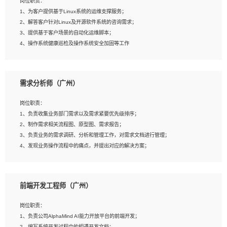
岗位职责：
4、在剪辑上会思考，有一定编导思维；
1、为客户提供基于Linux系统的运维支撑服务；
5、踏实， 勤奋，愿意在工作中不断学习，提高自我；
2、解答客户针对Linux及开源软件系统的咨询需求；
6、能与同事友好相处。
3、提供基于客户场景的自动化运维脚本；
4、操作系统健康巡检及操作系统安全加固等工作
岗位要求：
需求分析师（广州）
1、全日制本科计算机相关专业毕业，3年以上相关工作经验；
2、精通linux操作系统的运行维护，具有故障处理的能力
岗位职责：
3、熟练使用脚本语言，shell/python任一种，熟练使用Ansible
1、负责收集业务部门需求以及需求紧要优先级排序；
4、熟悉linux常见服务、中间件的基本原理、部署以及故障处理，如：Mysql、
2、制作需求相关流程图、原型图、需求报告；
Apache、Nginx、Zabbix、Kafka等
3、负责业务的需求调研、分析和管理工作，对需求文档进行管理；
5、熟悉主流虚拟化技术，如：VMware、KVM
4、发现业务操作流程中的痛点，并提出对应的解决方案；
6、具备网络方面的基础知识，熟悉常见的网络协议，如TCP/IP，转发原理，路由优
5、完成其他上级领导交予的任务和工作。
先级等
7、了解容器技术，熟悉docker或podman
8、有良好的文档编写能力和沟通能力，有RHCE证书优先
前端开发工程师（广州）
岗位要求：
1、本科以上学历，一年以上需求分析相关经验者优先；
岗位职责：
2、熟悉产品及需求规划工具，如:Axure、Xmind、MS Project等；
1、负责公司AlphaMind AI能力开放平台的前端开发；
3、具备良好的交流协调能力，有较强的责任感、工作积极主动；
2、编写系统开发过程中的相遇开发文档；