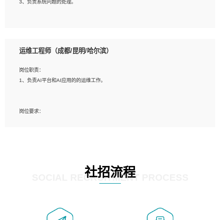
3、负责系统问题的处理。
5、必须有实际的生产环境系统维护经验。
6、有中国移动安全态势系统相关项目经验优先考虑。
岗位要求：
1、精通java编程，熟悉vue和jsp编程；
运维工程师（成都/昆明/哈尔滨）
2、熟悉linux命令；
3、熟练使用springmvc、springcloud、webservice等框架进行开发；
岗位职责：
4、熟练使用oracle、mysql进行开发；
1、负责AI平台和AI应用的的运维工作。
5、熟悉流程开发如使用activiti；
6、计算机相关专业本科以上学历，3年以上开发工作经验。
岗位要求：
1、计算机相关专业，大专以上学历，2年以上开发运维工作经验；
2、必须具备的能力：有丰富的运维开发和K8S运维经验；熟悉K8S、Git、docker
等相关工具使用；熟练掌握Linux环境下的Shell语言 ；工作责任感强、具有良好的
沟通能力、服务意识；
3、掌握Linux环境下的Python编程语言；
社招流程
4、掌握DevOps思想、方法和流程。Jenkins工具使用；
SOCIAL RECRUITMENT PROCESS
5、掌握常见中间件配置与优化，如mysql、nginx等；
6、掌握服务器的维护，熟悉linux系统的常用操作；
7、掌握和第三方系统API接口的维护操作，和安全漏洞扫描的修复工作。