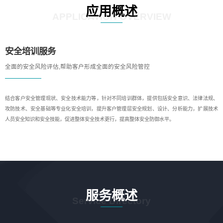
应用概述
APPLICATION OVERVIEW
安全培训服务
全面的安全风险评估,帮助客户形成全面的安全风险管控
结合客户安全管理现状、安全技术能力等，针对不同培训群体，提供包括安全意识、法律法规、
攻防技术、安全基础等专业化安全培训，提升客户管理层安全规划、设计、分析能力，扩展技术
人员安全知识和安全技能，促进整体安全技术更行，提高整体安全防御水平。
服务概述
Service Directory