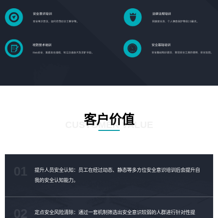
客户价值
CUSTOMER VALUE
01
提升人员安全认知：员工在经过动态、静态等多方位安全意识培训后会提升自
我的安全认知能力。
02
定点安全风险清除：通过一套机制筛选出安全意识较弱的人群进行针对性提