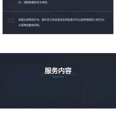
升，消除隐患防范于未然。
03
加强主观规范行为：提升员工的信息安全风险意识可以自然地规范人的行为，
从而降低整体风险。
服务内容
service content