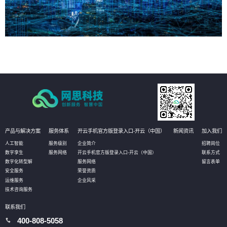
产品与解决方案
服务体系
开云手机官方版登录入口-开云（中国）
新闻资讯
加入我们
人工智能
服务级别
企业简介
招聘岗位
数字孪生
服务网络
开云手机官方版登录入口-开云（中国）
联系方式
数字化转型解
服务网络
留言表单
安全服务
荣誉资质
运维服务
企业风采
技术咨询服务
联系我们
400-808-5058