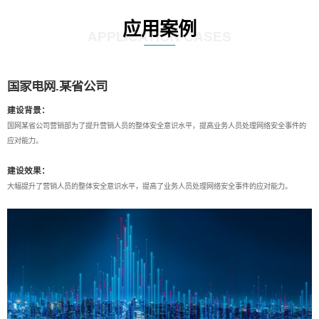
应用案例
APPLICATION CASES
国家电网.某省公司
建设背景：
国网某省公司营销部为了提升营销人员的整体安全意识水平，提高业务人员处理网络安全事件的
应对能力。
建设效果：
大幅提升了营销人员的整体安全意识水平，提高了业务人员处理网络安全事件的应对能力。