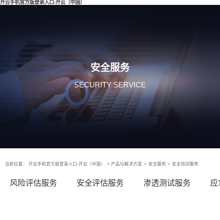
开云手机官方版登录入口-开云（中国）
安全服务
SECURITY SERVICE
当前位置：
开云手机官方版登录入口-开云（中国）
>
产品与解决方案
>
安全服务
>
安全培训服务
风险评估服务
安全评估服务
渗透测试服务
应