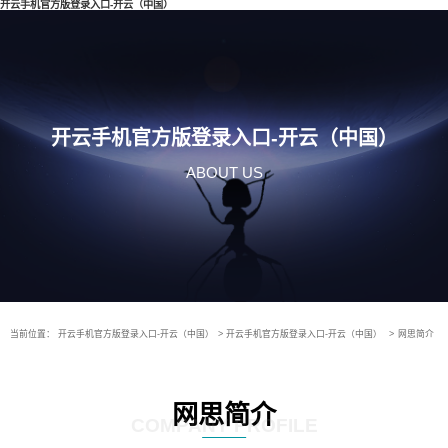
开云手机官方版登录入口-开云（中国）
开云手机官方版登录入口-开云（中国）
ABOUT US
当前位置：
开云手机官方版登录入口-开云（中国）
>
开云手机官方版登录入口-开云（中国）
>
网思简介
网思简介
COMPANY PROFILE