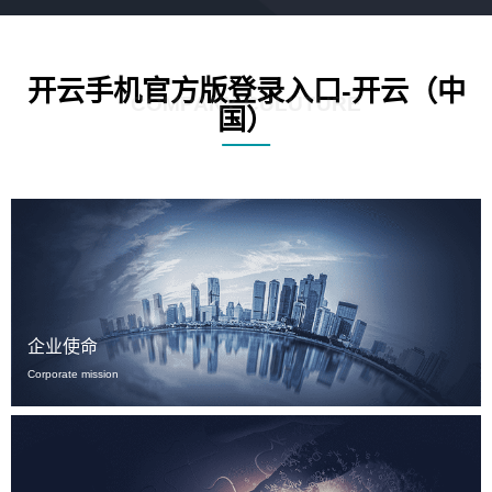
开云手机官方版登录入口-开云（中
COMPANY CULUTURE
国）
企业使命
Corporate mission