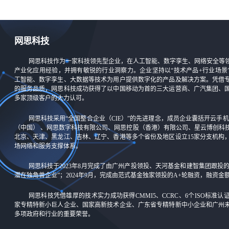
网思科技
网思科技作为一家科技领先型企业，在人工智能、数字孪生、网络安全等
产业化应用经验，并拥有敏锐的行业洞察力。企业坚持以“技术产品+行业场景
工智能、数字孪生、大数据等技术为用户提供数字化的产品及解决方案。凭借
的服务品质，网思科技成功获得了以中国移动为首的三大运营商、广汽集团、
多家顶级客户的大力认可。
网思科技采用“全国整合企业（CIE）”的先进理念，成员企业囊括开云手
（中国） 、网思数字科技有限公司、网思控股（香港）有限公司、星云博创科
北京、天津、黑龙江、吉林、辽宁、香港等多个省份及地区设立15家分支机构
场网络和服务支撑体系。
网思科技于2023年8月完成了由广州产投领投、天河基金和建智集团跟投
潜在独角兽企业”；2024年9月，完成由范式基金独家领投的A+轮融资，融资
网思科技凭借雄厚的技术实力成功获得CMMI5、CCRC、6个ISO标准
家专精特新小巨人企业、国家高新技术企业、广东省专精特新中小企业和广州
多项政府和行业的重要荣誉。