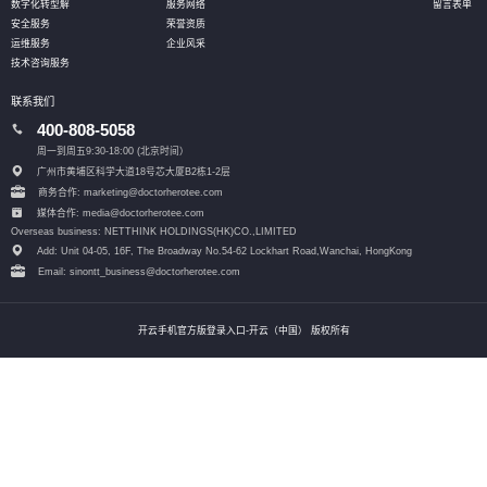
数字化转型解
服务网络
留言表单
安全服务
荣誉资质
运维服务
企业风采
技术咨询服务
联系我们
400-808-5058
周一到周五9:30-18:00 (北京时间）
广州市黄埔区科学大道18号芯大厦B2栋1-2层
商务合作: marketing@doctorherotee.com
媒体合作: media@doctorherotee.com
Overseas business: NETTHINK HOLDINGS(HK)CO.,LIMITED
Add: Unit 04-05, 16F, The Broadway No.54-62 Lockhart Road,
Wanchai, HongKong
Email: sinontt_business@doctorherotee.com
开云手机官方版登录入口-开云（中国） 版权所有