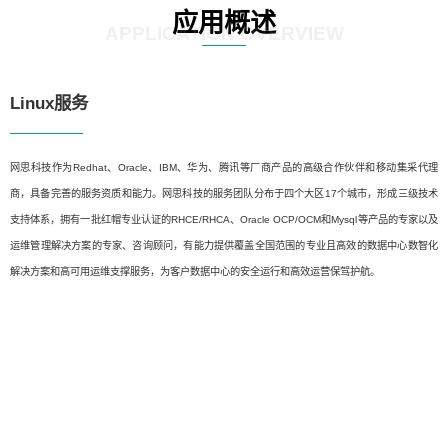
应用概述
APPLICATION OVERVIEW
Linux服务
网思科技作为Redhat、Oracle、IBM、华为、腾讯等厂商产品的高级合作伙伴和移动集采代理
商，具备完善的服务资质和能力。网思科技的服务团队分布于四个大区17个城市，形成三级技术
支持体系，拥有一批红帽专业认证的RHCE/RHCA、Oracle OCP/OCM和Mysql等产品的专家以及
运维管理解决方案的专家、咨询顾问，有能力提供覆盖全国范围的专业且高效的数据中心数智化
解决方案和高可用运维支撑服务，为客户数据中心的安全运行和高效运营保驾护航。