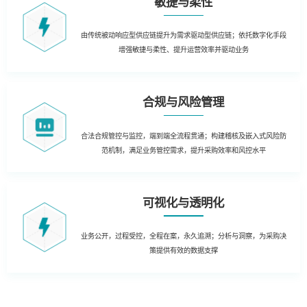
敏捷与柔性
由传统被动响应型供应链提升为需求驱动型供应链；依托数字化手段
增强敏捷与柔性、提升运营效率并驱动业务
合规与风险管理
合法合规管控与监控，端到端全流程贯通；构建稽核及嵌入式风险防
范机制，满足业务管控需求，提升采购效率和风控水平
可视化与透明化
业务公开，过程受控，全程在案，永久追溯；分析与洞察，为采购决
策提供有效的数据支撑