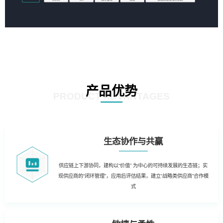
产品优势
PRODUCT ADVANTAGES
生态协作与共赢
供应链上下游协同，建构以“价值” 为中心的可持续发展的生态链；实
现供应商的“闭环管理”，应用后评估结果，建立“战略类供应商”合作模
式