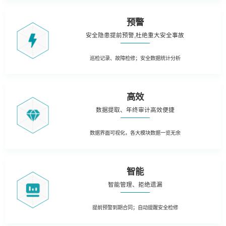
预警
安全隐患提前预警,杜绝重大安全事故
巡检记录、故障检修；安全数据统计分析
高效
数据提取、年终审计高效便捷
数据界面可视化，各大模块数据一览无余
智能
智能管理、拒绝遗漏
提前预警到期合同；自动提醒安全检修