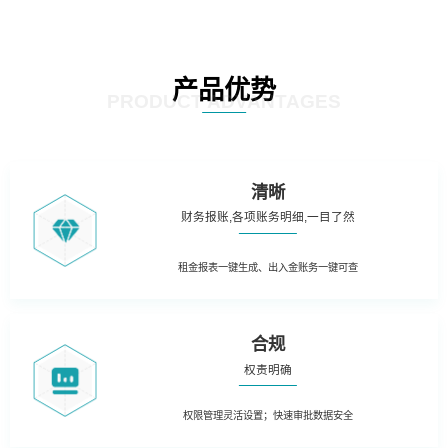
产品优势
PRODUCT ADVANTAGES
清晰
财务报账,各项账务明细,一目了然
租金报表一键生成、出入金账务一键可查
合规
权责明确
权限管理灵活设置；快速审批数据安全