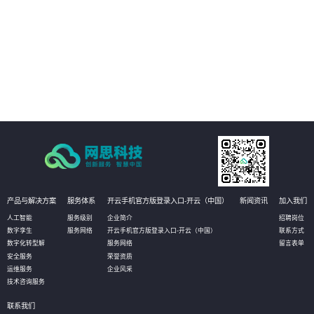
02
可统计：建立庞大数据库，各项数据总数、分类、明细，实时可查！也为数据
分析提供依据
03
可分析：将采集的数据形成数报表分析，横向纵向对比数据，大数据分析合理
利用资源，为公司物资采购、安防管理、资源分配、账务管理等提供重要依据
产品与解决方案
服务体系
开云手机官方版登录入口-开云（中国）
新闻资讯
加入我们
人工智能
服务级别
企业简介
招聘岗位
数字孪生
服务网络
开云手机官方版登录入口-开云（中国）
联系方式
数字化转型解
服务网络
留言表单
安全服务
荣誉资质
运维服务
企业风采
技术咨询服务
联系我们