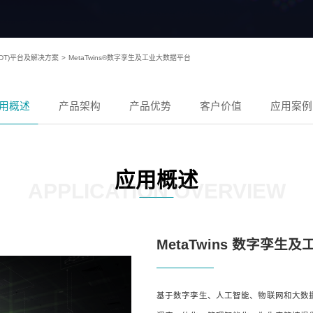
DT)平台及解决方案
>
MetaTwins®数字孪生及工业大数据平台
用概述
产品架构
产品优势
客户价值
应用案例
应用概述
APPLICATION OVERVIEW
MetaTwins 数字孪生
基于数字孪生、人工智能、物联网和大数