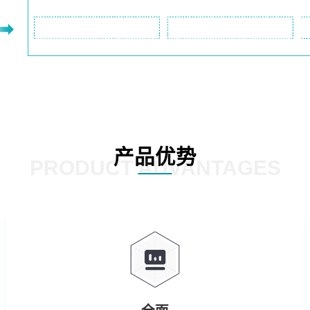
产品优势
PRODUCT ADVANTAGES