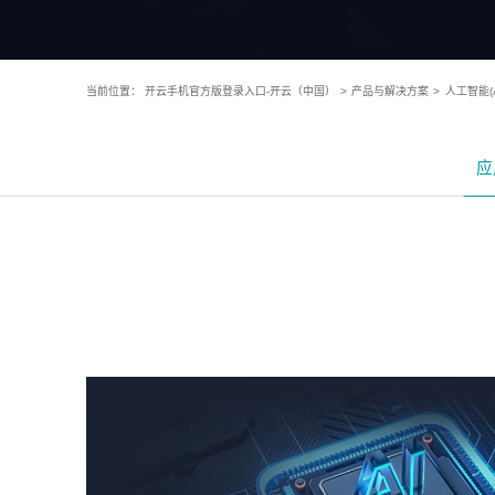
当前位置：
开云手机官方版登录入口-开云（中国）
>
产品与解决方案
>
人工智能(
应